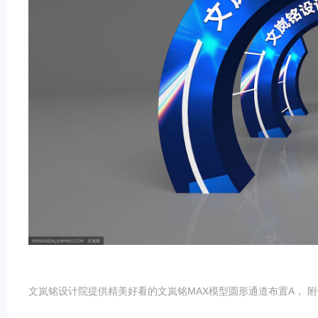
文岚铭设计院提供精美好看的文岚铭MAX模型圆形通道布置A， 附件大