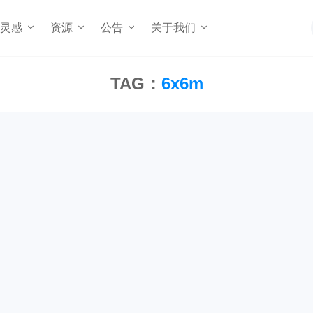
灵感
资源
公告
关于我们
TAG：
6x6m