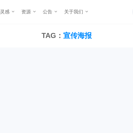
灵感
资源
公告
关于我们
TAG：
宣传海报