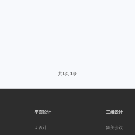
共
1
页
1
条
平面设计
三维设计
UI设计
舞美会议