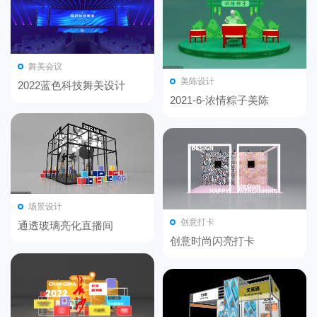
舞美会议
美陈设计
2022蓝色科技舞美设计
2021-6-浓情粽子美陈
场景设计
创意打卡
通透玻璃亮化直播间
创意时尚闪亮打卡