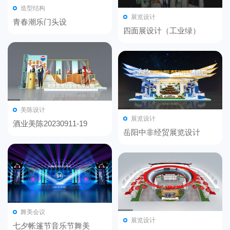
造型结构
展览设计
青春潮乐门头设
四面展设计（工业绿）
计-20231007
美陈设计
展览设计
酒业美陈20230911-19
岳阳中非经贸展览设计
舞美会议
展览设计
七夕帐篷节音乐节舞美