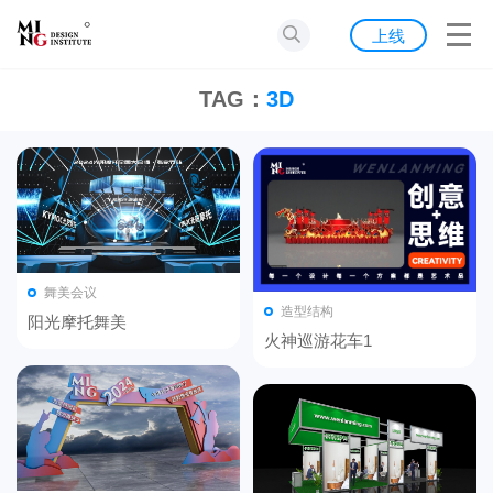
首页
上线
发现
TAG：
3D
灵感
资源
公告
舞美会议
关于我们
造型结构
阳光摩托舞美
火神巡游花车1