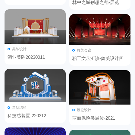
林中之城创想之都-展览
20230911
美陈设计
舞美会议
酒业美陈20230911
职工文艺汇演-舞美设计四
篇章风格
造型结构
展览设计
科技感装置-220312
两面保险类展位-2021