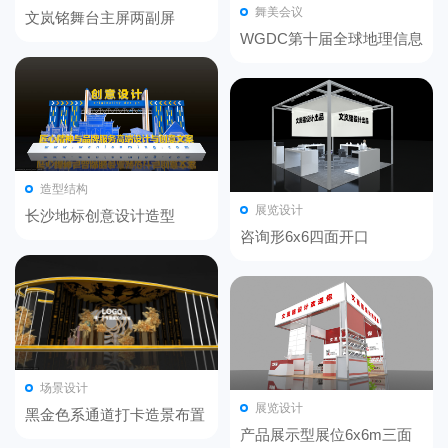
舞美会议
文岚铭舞台主屏两副屏
WGDC第十届全球地理信息
开发者大会-舞美设计
造型结构
展览设计
长沙地标创意设计造型
咨询形6x6四面开口
场景设计
展览设计
黑金色系通道打卡造景布置
产品展示型展位6x6m三面