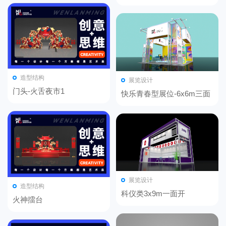
开口
造型结构
展览设计
门头-火舌夜市1
快乐青春型展位-6x6m三面
开口
展览设计
造型结构
科仪类3x9m一面开
火神擂台