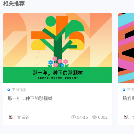
相关推荐
平面视觉
平
那一年，种下的那颗树
脑容
文岚铭
04-16
6302