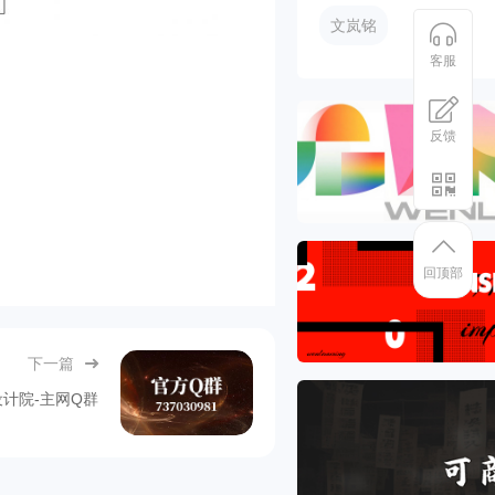
文岚铭
客服
反馈
回顶部
下一篇
计院-主网Q群