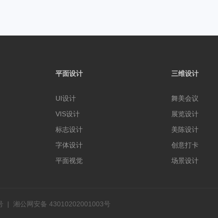
平面设计
三维设计
UI设计
舞美会议
VIS设计
展览设计
标志设计
美陈设计
字体设计
创意打卡
平面视觉
场景设计
号
|
湘公网安备 43010202001003号