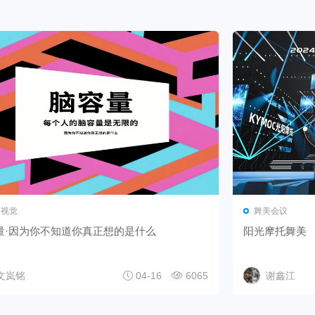
面视觉
舞美会议
量·因为你不知道你真正想的是什么
阳光摩托舞美
文岚铭
04-16
6065
谢鑫江