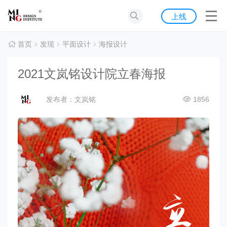
首页
上线
发现
首页
发现
平面设计
海报设计
灵感
2021文岚铭设计院立春海报
资源
发布者：文岚铭
1856
公告
关于我们