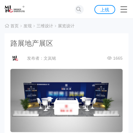
首页
上线
发现
首页
发现
三维设计
展览设计
灵感
路展地产展区
资源
发布者：文岚铭
1665
公告
关于我们